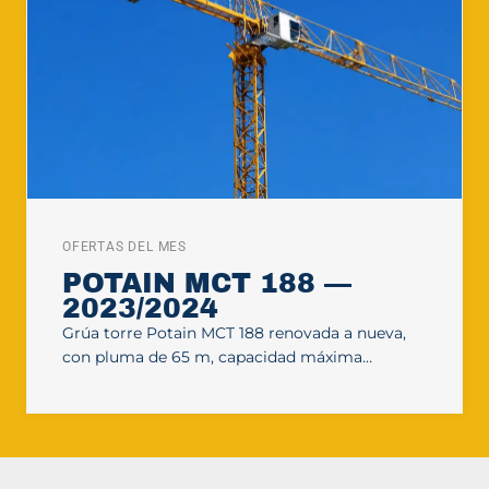
OFERTAS DEL MES
POTAIN MCT 188 —
2023/2024
Grúa torre Potain MCT 188 renovada a nueva,
con pluma de 65 m, capacidad máxima…