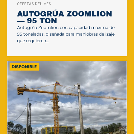
OFERTAS DEL MES
AUTOGRÚA ZOOMLION
— 95 TON
Autogrúa Zoomlion con capacidad máxima de
95 toneladas, diseñada para maniobras de izaje
que requieren…